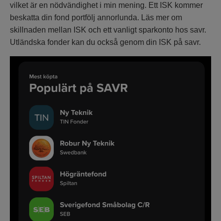
vilket är en nödvändighet i min mening. Ett ISK kommer
beskatta din fond portfölj annorlunda. Läs mer om
skillnaden mellan ISK och ett vanligt sparkonto hos savr.
Utländska fonder kan du också genom din ISK på savr.