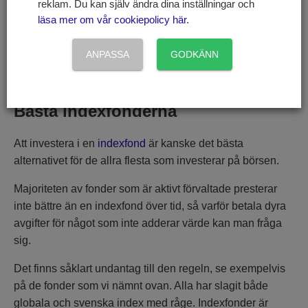
teknologi på något vis.
reklam. Du kan själv ändra dina inställningar och
läsa mer om vår cookiepolicy här
.
Oftast brukar företag som äger någon form av mjukvara
klassas som ett teknikbolag, exempel på klassiska
ANPASSA
GODKÄNN
teknikbolag är Facebook, Google, Evolution Gaming och
liknande.
Bästa indexfonderna
Att investera i en
indexfond
är kanske det bästa
alternativet för de allra flesta som investerar på börsen.
Majoriteten av fonder som är aktivt förvaltade presterar
inte bättre än en indexfond över tid, så varför betala dyra
avgifter för något som inte adderar värde kan man fråga
sig.
Det finns såklart undantag till den regeln, se exempelvis
på de fonder som vi nämnt ovan. Alla har slagit både
globala och svenska index med råge. Indexfonder är