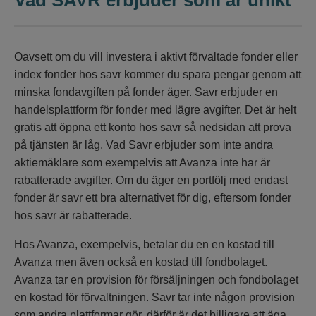
Vad SAVR erbjuder som är unikt
Oavsett om du vill investera i aktivt förvaltade fonder eller
index fonder hos savr kommer du spara pengar genom att
minska fondavgiften på fonder äger. Savr erbjuder en
handelsplattform för fonder med lägre avgifter. Det är helt
gratis att öppna ett konto hos savr så nedsidan att prova
på tjänsten är låg. Vad Savr erbjuder som inte andra
aktiemäklare som exempelvis att Avanza inte har är
rabatterade avgifter. Om du äger en portfölj med endast
fonder är savr ett bra alternativet för dig, eftersom fonder
hos savr är rabatterade.
Hos Avanza, exempelvis, betalar du en en kostad till
Avanza men även också en kostad till fondbolaget.
Avanza tar en provision för försäljningen och fondbolaget
en kostad för förvaltningen. Savr tar inte någon provision
som andra plattformar gör, därför är det billigare att äga