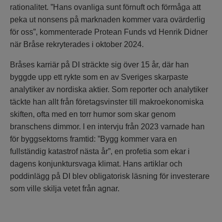
rationalitet. ”Hans ovanliga sunt förnuft och förmåga att
peka ut nonsens på marknaden kommer vara ovärderlig
för oss”, kommenterade Protean Funds vd Henrik Didner
när Bråse rekryterades i oktober 2024.
Bråses karriär på DI sträckte sig över 15 år, där han
byggde upp ett rykte som en av Sveriges skarpaste
analytiker av nordiska aktier. Som reporter och analytiker
täckte han allt från företagsvinster till makroekonomiska
skiften, ofta med en torr humor som skar genom
branschens dimmor. I en intervju från 2023 varnade han
för byggsektorns framtid: ”Bygg kommer vara en
fullständig katastrof nästa år”, en profetia som ekar i
dagens konjunktursvaga klimat. Hans artiklar och
poddinlägg på DI blev obligatorisk läsning för investerare
som ville skilja vetet från agnar.