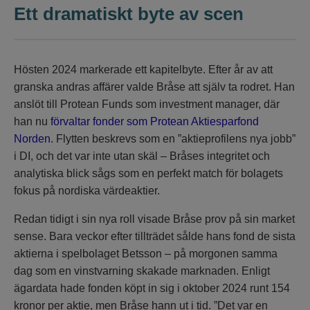
Ett dramatiskt byte av scen
Hösten 2024 markerade ett kapitelbyte. Efter år av att
granska andras affärer valde Bråse att själv ta rodret. Han
anslöt till Protean Funds som investment manager, där
han nu
förvaltar fonder som Protean Aktiesparfond
Norden
. Flytten beskrevs som en ”aktieprofilens nya jobb”
i DI, och det var inte utan skäl – Bråses integritet och
analytiska blick sågs som en perfekt match för bolagets
fokus på nordiska värdeaktier.
Redan tidigt i sin nya roll visade Bråse prov på sin market
sense. Bara veckor efter tillträdet sålde hans fond de sista
aktierna i spelbolaget Betsson – på morgonen samma
dag som en vinstvarning skakade marknaden. Enligt
ägardata hade fonden köpt in sig i oktober 2024 runt 154
kronor per aktie, men Bråse hann ut i tid. ”Det var en