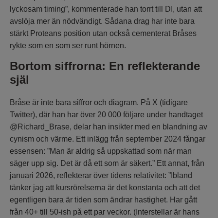
lyckosam timing”, kommenterade han torrt till DI, utan att
avslöja mer än nödvändigt. Sådana drag har inte bara
stärkt Proteans position utan också cementerat Bråses
rykte som en som ser runt hörnen.
Bortom siffrorna: En reflekterande
själ
Bråse är inte bara siffror och diagram. På X (tidigare
Twitter), där han har över 20 000 följare under handtaget
@Richard_Brase, delar han insikter med en blandning av
cynism och värme. Ett inlägg från september 2024 fångar
essensen: ”Man är aldrig så uppskattad som när man
säger upp sig. Det är då ett som är säkert.” Ett annat, från
januari 2026, reflekterar över tidens relativitet: ”Ibland
tänker jag att kursrörelserna är det konstanta och att det
egentligen bara är tiden som ändrar hastighet. Har gått
från 40+ till 50-ish på ett par veckor. (Interstellar är hans