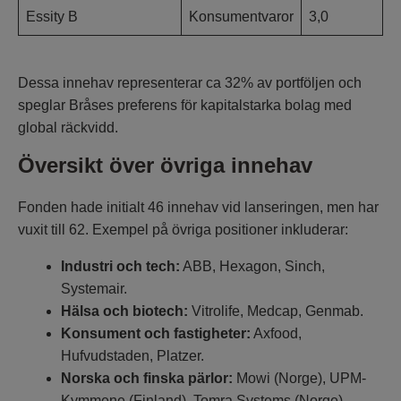
Essity B
Konsumentvaror
3,0
Dessa innehav representerar ca 32% av portföljen och
speglar Bråses preferens för kapitalstarka bolag med
global räckvidd.
Översikt över övriga innehav
Fonden hade initialt 46 innehav vid lanseringen, men har
vuxit till 62. Exempel på övriga positioner inkluderar:
Industri och tech:
ABB, Hexagon, Sinch,
Systemair.
Hälsa och biotech:
Vitrolife, Medcap, Genmab.
Konsument och fastigheter:
Axfood,
Hufvudstaden, Platzer.
Norska och finska pärlor:
Mowi (Norge), UPM-
Kymmene (Finland), Tomra Systems (Norge).