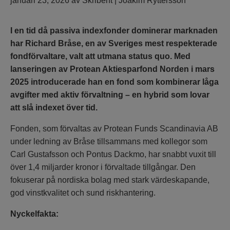
januari 23, 2026
av
Skribent | Joakim Ryttersson
I en tid då passiva indexfonder dominerar marknaden
har Richard Bråse, en av Sveriges mest respekterade
fondförvaltare, valt att utmana status quo. Med
lanseringen av Protean Aktiesparfond Norden i mars
2025 introducerade han en fond som kombinerar låga
avgifter med aktiv förvaltning – en hybrid som lovar
att slå indexet över tid.
Fonden, som förvaltas av Protean Funds Scandinavia AB
under ledning av Bråse tillsammans med kollegor som
Carl Gustafsson och Pontus Dackmo, har snabbt vuxit till
över 1,4 miljarder kronor i förvaltade tillgångar. Den
fokuserar på nordiska bolag med stark värdeskapande,
god vinstkvalitet och sund riskhantering.
Nyckelfakta: