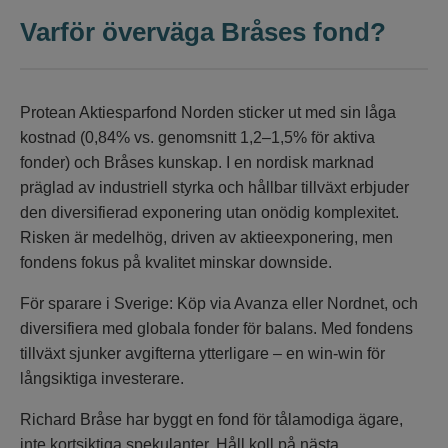
Varför överväga Bråses fond?
Protean Aktiesparfond Norden sticker ut med sin låga
kostnad (0,84% vs. genomsnitt 1,2–1,5% för aktiva
fonder) och Bråses kunskap. I en nordisk marknad
präglad av industriell styrka och hållbar tillväxt erbjuder
den diversifierad exponering utan onödig komplexitet.
Risken är medelhög, driven av aktieexponering, men
fondens fokus på kvalitet minskar downside.
För sparare i Sverige: Köp via Avanza eller Nordnet, och
diversifiera med globala fonder för balans. Med fondens
tillväxt sjunker avgifterna ytterligare – en win-win för
långsiktiga investerare.
Richard Bråse har byggt en fond för tålamodiga ägare,
inte kortsiktiga spekulanter. Håll koll på nästa