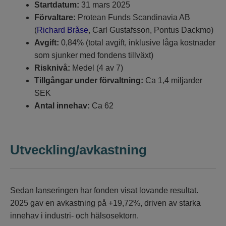
Startdatum:
31 mars 2025
Förvaltare:
Protean Funds Scandinavia AB
(
Richard Bråse
, Carl Gustafsson, Pontus Dackmo)
Avgift:
0,84% (total avgift, inklusive låga kostnader
som sjunker med fondens tillväxt)
Risknivå:
Medel (4 av 7)
Tillgångar under förvaltning:
Ca 1,4 miljarder
SEK
Antal innehav:
Ca 62
Utveckling/avkastning
Sedan lanseringen har fonden visat lovande resultat.
2025 gav en avkastning på +19,72%, driven av starka
innehav i industri- och hälsosektorn.