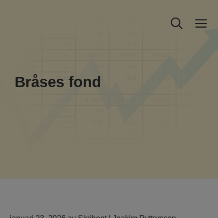
Hoppa
till
M
innehåll
Bråses fond