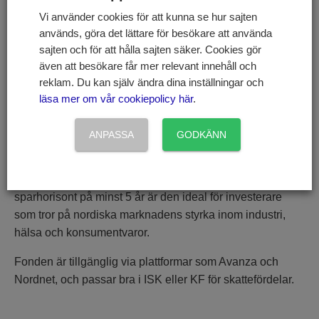
identifiera bolag med bevisade affärsmodeller, höga
Vi använder cookies för att kunna se hur sajten
avkastningar på investerat kapital och starka kassaflöden
används, göra det lättare för besökare att använda
– utan att ta onödiga finansiella risker eller tolerera
sajten och för att hålla sajten säker. Cookies gör
aggressiv redovisning.
även att besökare får mer relevant innehåll och
reklam. Du kan själv ändra dina inställningar och
Fonden undviker kortsiktiga trender och ser volatilitet som
läsa mer om vår cookiepolicy här
.
en möjlighet för långsiktiga investerare.
Jämförelseindexet är VINX Nordic Cap SEK, ett brett
ANPASSA
GODKÄNN
nordiskt aktieindex, men portföljen följer inte det slaviskt.
Istället strävar fonden efter att överprestera genom
disciplinerad aktieval. Med en rekommenderad
sparhorisont på minst 5 år är den ideal för investerare
som tror på nordiska marknadens styrka inom industri,
hälsa och konsumentvaror.
Fonden är tillgänglig via plattformar som Avanza och
Nordnet, och passar bra i ISK eller KF för skattefördelar.