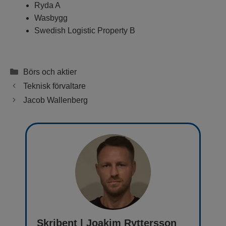
Ryda A
Wasbygg
Swedish Logistic Property B
Kategorier
Börs och aktier
Teknisk förvaltare
Jacob Wallenberg
Skribent | Joakim Ryttersson