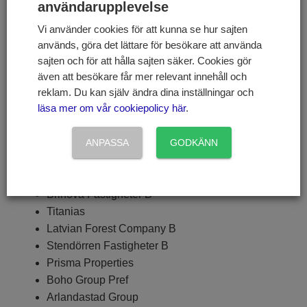
användarupplevelse
Genova Property Group
Fastpartner A
Vi använder cookies för att kunna se hur sajten
Corem Property Group A
används, göra det lättare för besökare att använda
Intrea Fastigheter D
sajten och för att hålla sajten säker. Cookies gör
Acrinova B
även att besökare får mer relevant innehåll och
John Mattson
reklam. Du kan själv ändra dina inställningar och
K-Fast
läsa mer om vår cookiepolicy här
.
Trianon B
Nivika
ANPASSA
GODKÄNN
Zenit B
Fortinova Fastigheter
Brinova Fastigheter B
Titanias
Latvian Forest Company B
Stendörren Fastigheter B
Prisma Properties
Boho Group Pref
Arlandastad Group