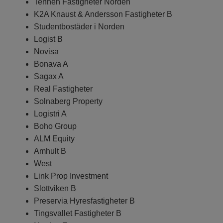
Tennen Fastigheter Norden
K2A Knaust & Andersson Fastigheter B
Studentbostäder i Norden
Logist B
Novisa
Bonava A
Sagax A
Real Fastigheter
Solnaberg Property
Logistri A
Boho Group
ALM Equity
Amhult B
West
Link Prop Investment
Slottviken B
Preservia Hyresfastigheter B
Tingsvallet Fastigheter B