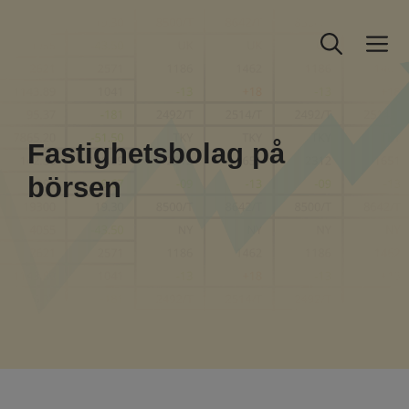
Hoppa
till
M
innehåll
Fastighetsbolag på
börsen