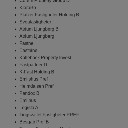
Corem Property Group D
KlaraBo
Platzer Fastigheter Holding B
Sveafastigheter
Atrium Ljungberg B
Atrium Ljungberg
Fastne
Eastnine
Kallebäck Property Invest
Fastpartner D
K-Fast Holding B
Emilshus Pref
Heimdalsen Pref
Pandox B
Emilhus
Logista A
Tingsvallet Fastigheter PREF
Besqab Pref B