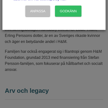
Han efterträddes som vd av Helena Helmersson, och
ANPASSA
GODKÄNN
senare av Daniel Ervér 2024, men familjen behåller stark
inflytande. Tom Persson och Charlotte Söderström är
också aktiva i familjeaffärerna, bland annat genom
investeringsbolaget Ramsbury Invest AB. Lottie Tham,
Erling Perssons dotter, är en av Sveriges rikaste kvinnor
och äger en betydande andel i H&M.
Familjen har också engagerat sig i filantropi genom H&M
Foundation, grundad 2013 med finansiering från Stefan
Persson-familjen, som fokuserar på hållbarhet och socialt
ansvar.
Arv och legacy