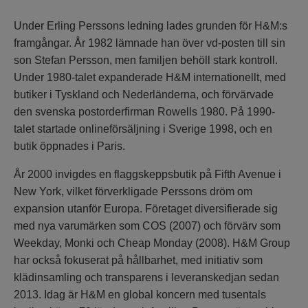
Under Erling Perssons ledning lades grunden för H&M:s
framgångar. År 1982 lämnade han över vd-posten till sin
son Stefan Persson, men familjen behöll stark kontroll.
Under 1980-talet expanderade H&M internationellt, med
butiker i Tyskland och Nederländerna, och förvärvade
den svenska postorderfirman Rowells 1980. På 1990-
talet startade onlineförsäljning i Sverige 1998, och en
butik öppnades i Paris.
År 2000 invigdes en flaggskeppsbutik på Fifth Avenue i
New York, vilket förverkligade Perssons dröm om
expansion utanför Europa. Företaget diversifierade sig
med nya varumärken som COS (2007) och förvärv som
Weekday, Monki och Cheap Monday (2008). H&M Group
har också fokuserat på hållbarhet, med initiativ som
klädinsamling och transparens i leveranskedjan sedan
2013. Idag är H&M en global koncern med tusentals