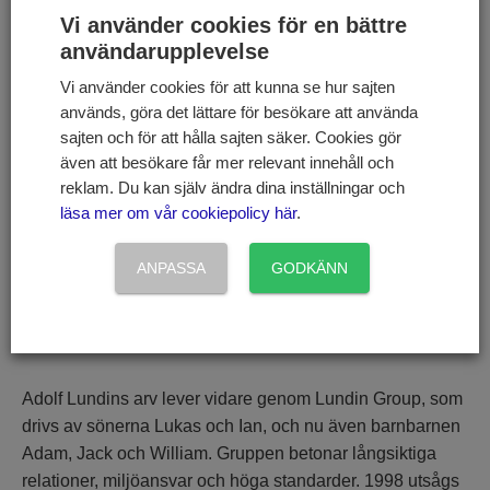
Vi använder cookies för en bättre
användarupplevelse
Lundin bodde på en 120 hektar stor gård nära Romblaz i
Vi använder cookies för att kunna se hur sajten
Frankrike med hustrun Eva, som var hästuppfödare. De
används, göra det lättare för besökare att använda
hade två söner, Lukas och Ian, som tog över koncernen.
sajten och för att hålla sajten säker. Cookies gör
Han diagnostiserades med leukemi fyra år innan sin död
även att besökare får mer relevant innehåll och
och avled den 30 september 2006 vid 73 års ålder. Hans
reklam. Du kan själv ändra dina inställningar och
läsa mer om vår cookiepolicy här
.
aska spreds över gårdens ängar enligt hans önskan.
ANPASSA
GODKÄNN
Arv och legacy
Adolf Lundins arv lever vidare genom Lundin Group, som
drivs av sönerna Lukas och Ian, och nu även barnbarnen
Adam, Jack och William. Gruppen betonar långsiktiga
relationer, miljöansvar och höga standarder. 1998 utsågs