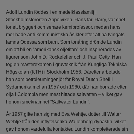
Adolf Lundin föddes i en medelklassfamilj i
Stockholmsförorten Äppelviken. Hans far, Harry, var chef
för ett bryggeri och senare kemiprofessor, medan hans
mor hade anti-kommunistiska åsikter efter att ha tvingats
lämna Odessa som barn. Som tonåring drömde Lundin
om att bli en ”amerikansk oljetitan” och inspirerades av
figurer som John D. Rockefeller och J. Paul Getty. Han
tog en masterexamen i gruvteknik från Kungliga Tekniska
Högskolan (KTH) i Stockholm 1956. Därefter arbetade
han som petroleumingenjör för Royal Dutch Shell i
Sydamerika mellan 1957 och 1960, där han borrade efter
olja i Colombia men mest hittade saltvatten – vilket gav
honom smeknamnet ”Saltwater Lundin”.
År 1957 gifte han sig med Eva Wehtje, dotter till Walter
Wehtje från den inflytelserika Wallenberg-dynastin, vilket
gav honom värdefulla kontakter. Lundin kompletterade sin