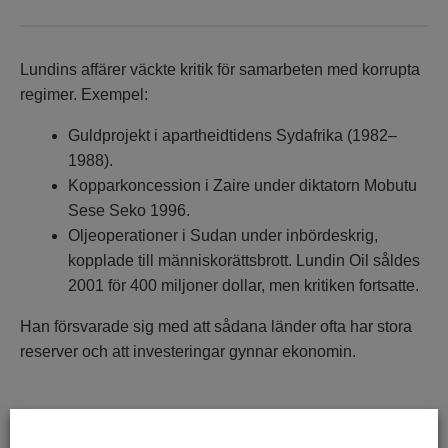
Lundins affärer väckte kritik för samarbeten med korrupta
regimer. Exempel:
Guldprojekt i apartheidtidens Sydafrika (1982–
1988).
Kopparkoncession i Zaire under diktatorn Mobutu
Sese Seko 1996.
Oljeoperationer i Sudan under inbördeskrig,
kopplade till människorättsbrott. Lundin Oil såldes
2001 för 400 miljoner dollar, men kritiken fortsatte.
Han försvarade sig med att sådana länder ofta har stora
reserver och att investeringar gynnar ekonomin.
Personligt liv och död