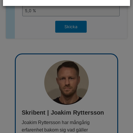
Skicka
Skribent | Joakim Ryttersson
Joakim Ryttersson har mångårig
erfarenhet bakom sig vad gäller