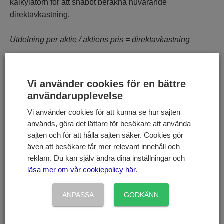
kalkylatorn för att snabbt beräkna nuvarande
direktavkastning.
Utdelning per aktie / aktiens pris = direktavkastning
Räkna ut
Vi använder cookies för en bättre
direktavkastning -
användarupplevelse
kalkylator
Vi använder cookies för att kunna se hur sajten
används, göra det lättare för besökare att använda
sajten och för att hålla sajten säker. Cookies gör
Fyll i aktiens nuvarande pris
även att besökare får mer relevant innehåll och
reklam. Du kan själv ändra dina inställningar och
läsa mer om vår cookiepolicy här
.
Fyll i årets totala utdelning
ANPASSA
GODKÄNN
Aktiens nuvarande direktavkastning är: