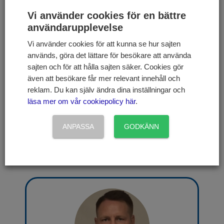
aktiekurser. För det andra en mycket låg avgift – är
Vi använder cookies för en bättre
denna fond väsentligt lägre kostnad än de flesta
användarupplevelse
andra fastighetsfonder som finns tillgängliga för
privata investerare.
Vi använder cookies för att kunna se hur sajten
används, göra det lättare för besökare att använda
Vanguard Health Care Index Fund –
Följer MSCI
sajten och för att hålla sajten säker. Cookies gör
US IMI Health Care 25/50 Index, vilket ger
även att besökare får mer relevant innehåll och
investerare exponering mot över 380 av de bästa
reklam. Du kan själv ändra dina inställningar och
företagen inom bioteknik, hälsovårdsutrustning,
läsa mer om vår cookiepolicy här
.
hälsa, läkemedel och hälsovårdstjänster.
Schwab Emerging Markets –
Är en amerikansk
ANPASSA
GODKÄNN
fond som investerar i tillväxtmarknader som Asien,
Sydamerika och Afrika med stark historisk
avkasting.