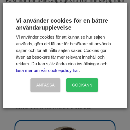
Först letar man aktier. Jag utgick från de innehav jag hade
under 1990-talet. Sedan kollade jag vilka konkurrenter
som bolagen har nu. Har deltagit i många konferenser de
Vi använder cookies för en bättre
senaste två åren då sektorn blivit rejält uppmärksammad
användarupplevelse
och flera investmentbanker börjat följa miljöbolagen, så
många nya har poppat upp ”av sig själva”. Vid val av
Vi använder cookies för att kunna se hur sajten
innehav handlar det om att investera i ett bolag där aktien
används, göra det lättare för besökare att använda
sajten och för att hålla sajten säker. Cookies gör
inte är för högt värderad. Vad som är viktigt är att vi i
även att besökare får mer relevant innehåll och
klimatfonden inte investerar i bolag om vi inte har träffat
reklam. Du kan själv ändra dina inställningar och
och fått prata med företrädare för företaget.
läsa mer om vår cookiepolicy här
.
Kategorier
Börs och aktier
ANPASSA
GODKÄNN
Intervju med Markus Larsson förvaltare av Fondita
Nordic Small Cap och Fondita Nordic Micro Cap
Intervju med fonden Nordic Cross Bull