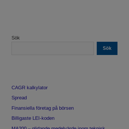
Sök
Sök
CAGR kalkylator
Spread
Finansiella företag på börsen
Billigaste LEI-koden
MA200 – glidande medelvärde inom teknisk