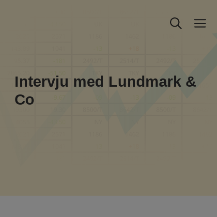
Hoppa
till
M
innehåll
Intervju med Lundmark &
Co