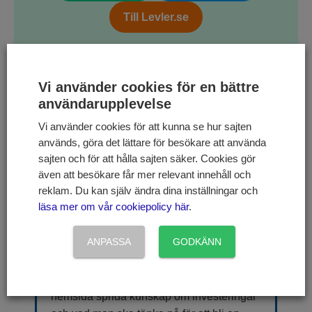
Till Levler.se
Vi använder cookies för en bättre
användarupplevelse
Vi använder cookies för att kunna se hur sajten
används, göra det lättare för besökare att använda
sajten och för att hålla sajten säker. Cookies gör
även att besökare får mer relevant innehåll och
reklam. Du kan själv ändra dina inställningar och
Skribent | Joakim Ryttersson
läsa mer om vår cookiepolicy här
.
Joakim Ryttersson har mångårig
ANPASSA
GODKÄNN
erfarenhet bakom sig vad gäller
investeringar i aktier, fonder och andra
värdepapper. Joakim vill via denna
hemsida sprida kunskap om investeringar