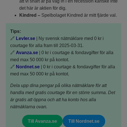
att vi snart är på väg in i en recession kanske inte
det här är aktien för dig.
Kindred –
Spelbolaget Kindred är mitt fjärde val.
Tips:
🔗
Levler.se
| Ny svensk nätmäklare med 0 kr i
courtage för alla fram till 2025-03-31.
🔗
Avanza.se
| 0 kr i courtage & fondavgifter för alla
med max 50 000 kr på kontot.
🔗
Nordnet.se
| 0 kr i courtage & fondavgifter för alla
med max 50 000 kr på kontot.
Dela upp dina pengar på olika nätmäklare för att
handla med gratis courtage för en större summa. Det
är gratis att öppna och att ha konto hos alla
nätmäklarna ovan.
Till Avanza.se
Till Nordnet.se