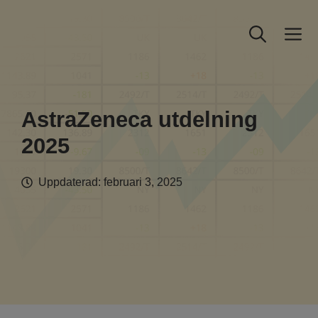
Hoppa
till
M
innehåll
AstraZeneca utdelning
2025
Uppdaterad:
februari 3, 2025