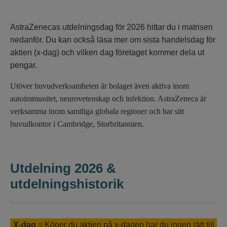
AstraZenecas utdelningsdag för 2026 hittar du i matrisen
nedanför. Du kan också läsa mer om sista handelsdag för
aktien (x-dag) och vilken dag företaget kommer dela ut
pengar.
Utöver huvudverksamheten är bolaget även aktiva inom
autoimmunitet, neurovetenskap och infektion. AstraZeneca är
verksamma inom samtliga globala regioner och har sitt
huvudkontor i Cambridge, Storbritannien.
Utdelning 2026 &
utdelningshistorik
X-dag
= Köper du aktien på x-dagen har du ingen rätt till