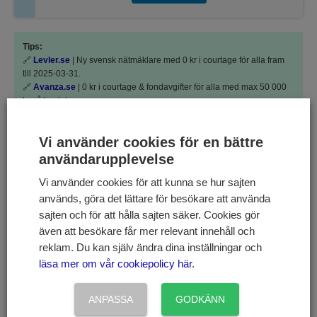
Tips:
🔗
Levler.se
| Ny svensk nätmäklare med 0 kr i courtage för alla fram
till 2025-03-31.
🔗
Avanza.se
| 0 kr i courtage & fondavgifter för alla med max 50 000
kr på kontot.
🔗
Nordnet.se
| 0 kr i courtage & fondavgifter för alla med max 50 000
kr på kontot.
Vi använder cookies för en bättre
Dela upp dina pengar på olika nätmäklare för att handla med gratis
användarupplevelse
courtage för en större summa. Det är gratis att öppna och att ha konto
hos alla nätmäklarna ovan.
Vi använder cookies för att kunna se hur sajten
används, göra det lättare för besökare att använda
Till Avanza.se
Till Nordnet.se
Till Levler.se
sajten och för att hålla sajten säker. Cookies gör
även att besökare får mer relevant innehåll och
AstraZeneca är ett globalt bioläkemedelsbolag med fokus
reklam. Du kan själv ändra dina inställningar och
på forskning, utveckling och marknadsföring av
läsa mer om vår cookiepolicy här
.
receptbelagda läkemedel, primärt för behandling av
sjukdomar inom terapiområdena som berör
ANPASSA
GODKÄNN
andningsvägar, hjärta/kärl/metabolism och cancer.