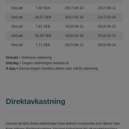
Ord.utd
7,40 SEK
2017-08-10
2017-09-11
Ord.utd
16,57 SEK
2017-02-16
2017-03-20
Ord.utd
7,81 SEK
2016-08-11
2016-09-12
Ord.utd
16,26 SEK
2016-02-18
2016-03-21
Ord.utd
7,71 SEK
2015-08-13
2015-09-14
Ord.utd
= Ordinarie utdelning
Utd.dag
= Dagen utdelningen betalas ut
X-dag =
Denna dagen handlas aktien utan rätt till utdelning
Direktavkastning
Genom att dela årets utdelningar med aktiens nuvarande pris räknar man