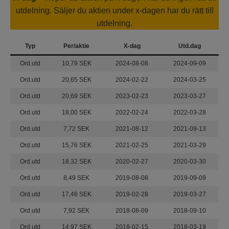
utdelning. Säljer du aktien under x-dagen har du rätt till
utdelning.
Typ
Per/aktie
X-dag
Utd.dag
Ord.utd
10,79 SEK
2024-08-08
2024-09-09
Ord.utd
20,65 SEK
2024-02-22
2024-03-25
Ord.utd
20,69 SEK
2023-02-23
2023-03-27
Ord.utd
18,00 SEK
2022-02-24
2022-03-28
Ord.utd
7,72 SEK
2021-08-12
2021-09-13
Ord.utd
15,76 SEK
2021-02-25
2021-03-29
Ord.utd
18,32 SEK
2020-02-27
2020-03-30
Ord.utd
8,49 SEK
2019-08-08
2019-09-09
Ord.utd
17,46 SEK
2019-02-28
2019-03-27
Ord.utd
7,92 SEK
2018-08-09
2018-09-10
Ord.utd
14,97 SEK
2018-02-15
2018-03-19