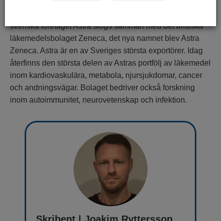
Historian bakom Astra Zeneca börjar år 1999 då det
svenska företaget Astra slogs samman med det brittiska
läkemedelsbolaget Zeneca, det nya namnet blev Astra
Zeneca. Astra är en av Sveriges största exportörer. Idag
återfinns den största delen av Astras portfölj av läkemedel
inom kardiovaskulära, metabola, njursjukdomar, cancer
och andningsvägar. Bolaget bedriver också forskning
inom autoimmunitet, neurovetenskap och infektion.
Skribent | Joakim Ryttersson