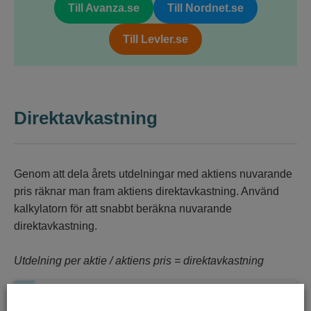
Till Avanza.se
Till Nordnet.se
Till Levler.se
Direktavkastning
Genom att dela årets utdelningar med aktiens nuvarande
pris räknar man fram aktiens direktavkastning. Använd
kalkylatorn för att snabbt beräkna nuvarande
direktavkastning.
Utdelning per aktie / aktiens pris = direktavkastning
Räkna ut