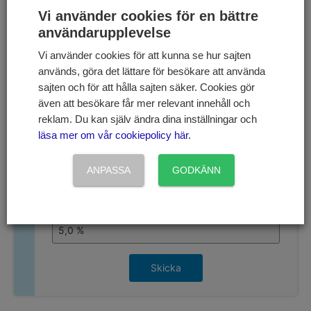
Vi använder cookies för en bättre
direktavkastning -
användarupplevelse
kalkylator
Vi använder cookies för att kunna se hur sajten
används, göra det lättare för besökare att använda
sajten och för att hålla sajten säker. Cookies gör
Fyll i aktiens nuvarande pris
även att besökare får mer relevant innehåll och
reklam. Du kan själv ändra dina inställningar och
läsa mer om vår cookiepolicy här
.
Fyll i årets totala utdelning
ANPASSA
GODKÄNN
Aktiens nuvarande direktavkastning är:
Skicka