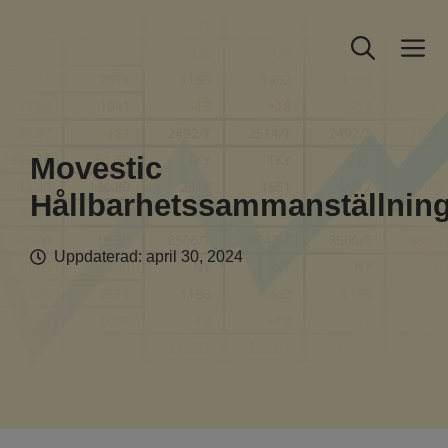
Hoppa
till
M
innehåll
Movestic
Hållbarhetssammanställnin
Uppdaterad:
april 30, 2024