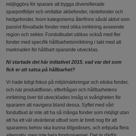
möjliggöra för sparare att bygga diversifierade
sparportföljer och omfattar aktiefonder, räntefonder och
hedgefonder. Inom kategorierna återfinns såväl aktivt som
passivt förvaltade fonder med olika inriktning avseende
region och sektor. Fondutbudet utökas också med fler
fonder med specifik hållbarhetsinriktning i takt med att
marknaden för hållbart sparande utvecklas.
Ni startade det här initiativet 2015, vad var det som
fick er att satsa på hållbarhet?
Vi hade tidigt fokus på miljömärkningar och etiska fonder,
och när produktfloran, efterfrågan och hållbarhetens
inriktning över tid utvecklades insåg vi svårigheten för
spararen att navigera bland dessa. Syftet med vårt
fondutbud är inte att ha så många fonder som möjligt utan
att ha ett väl utvärderat utbud som är brett nog för att
spararens behov ska kunna tillgodoses, och erbjuda flera
alternativ, men inte hela fonduniverset. Det är därför