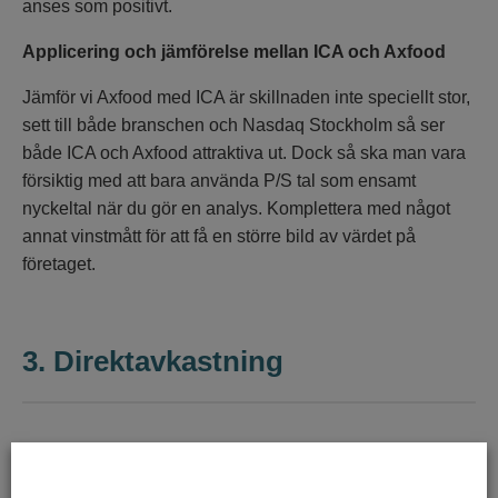
anses som positivt.
Applicering och jämförelse mellan ICA och Axfood
Jämför vi Axfood med ICA är skillnaden inte speciellt stor,
sett till både branschen och Nasdaq Stockholm så ser
både ICA och Axfood attraktiva ut. Dock så ska man vara
försiktig med att bara använda P/S tal som ensamt
nyckeltal när du gör en analys. Komplettera med något
annat vinstmått för att få en större bild av värdet på
företaget.
3.
Direktavkastning
Direktavkastning definieras som bolagets utdelning i
förhållande till aktiens pris. Aktieutdelningen i ett bolag