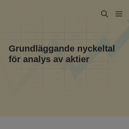
Hoppa
till
M
innehåll
Grundläggande nyckeltal
för analys av aktier