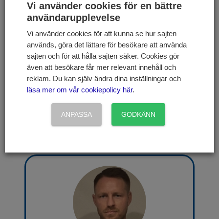
bestäms på årsstämman eller bolagsstämman.
Vi använder cookies för en bättre
Utdelningen i förhållande till kursen på en aktie kallas
användarupplevelse
direktavkastning.
Vi använder cookies för att kunna se hur sajten
används, göra det lättare för besökare att använda
Exempel: Om utdelningen per aktie är 7 kronor och
sajten och för att hålla sajten säker. Cookies gör
aktiekursen är 200 kronor så blir direktavkastningen 3,5
även att besökare får mer relevant innehåll och
%. 7/200 = 3,5. Utdelningen är den som uppges i den
reklam. Du kan själv ändra dina inställningar och
senast kända årsredovisningen och priset är den senaste
läsa mer om vår cookiepolicy här
.
handelsdagens stängningskurs. Personligen är inte jag
speciellt intresserade av utdelningar då jag hellre ser att
ANPASSA
GODKÄNN
företaget själva återinvesterar sina vinster för fortsatt hög
tillväxt!