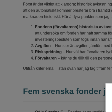
Först är det viktigt att klargöra; historisk avkastni
att den automatiskt kommer presterar bra i framtid
marknaden historiskt. Här är fyra punkter som jag ti
Fondens (förvaltarens) historiska avkas
att undersöka om fonden har haft samma förv
investeringsbesluten som togs innan hans/h
Avgiften
– Hur stor är avgiften jämfört med
Riskspridning
– Hur väl har förvaltaren lyc
Förvaltaren
– känns du tillit till den perso
Utifrån kriterierna i listan ovan har jag tagit fram
Fem svenska fonder jag