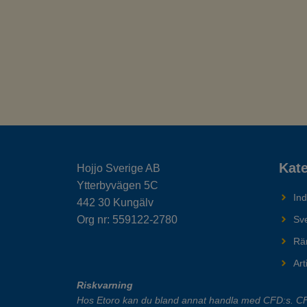
Kate
Hojjo Sverige AB
Ytterbyvägen 5C
In
442 30 Kungälv
Org nr: 559122-2780
Sv
Rä
Art
Riskvarning
Hos Etoro kan du bland annat handla med CFD:s. CFD