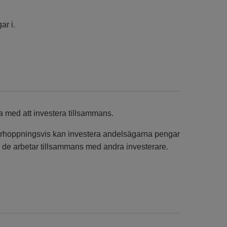
ar i.
na med att investera tillsammans.
m förhoppningsvis kan investera andelsägarna pengar
m de arbetar tillsammans med andra investerare.