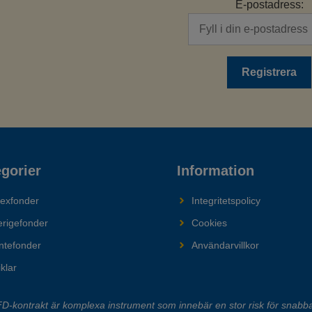
E-postadress:
gorier
Information
dexfonder
Integritetspolicy
erigefonder
Cookies
ntefonder
Användarvillkor
iklar
-kontrakt är komplexa instrument som innebär en stor risk för snabba