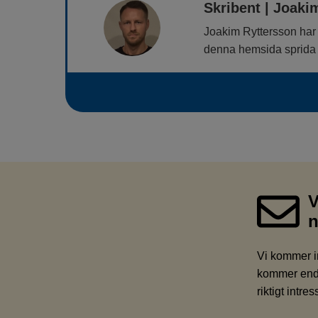
Skribent | Joaki
Joakim Ryttersson har 
denna hemsida sprida k
V
n
Vi kommer i
kommer enda
riktigt intre