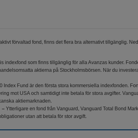
tivt förvaltad fond, finns det flera bra alternativt tillgänglig. Ne
is indexfond som finns tillgänglig för alla Avanzas kunder. Fond
andelsomsatta aktierna på Stockholmsbörsen. När du investerar 
 Index Fund är den första stora kommersiella indexfonden. Fon
ering mot USA och samtidigt inte betala för stora avgifter. Vang
kanska aktiemarknaden.
 –
Ytterligare en fond från Vanguard, Vanguard Total Bond Mark
igationer utan att betala för stor avgift.