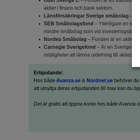
Odin Sverige C
– Fonden är en traditionell
aktier i finans och bank sektorn.
Länsförsäkringar Sverige småbolag –
En
SEB Småbolagsfond
– Ytterligare en småb
mindre småbolag som vid investeringstillfäl
Nordea Småbolag
– Fonden är en aktiefo
Carnegie Sverigefond
– Är en Sverigefond
möjligheter att lämna utdelning till aktieäga
Erbjudande:
Hos både
Avanza.se
&
Nordnet.se
behöver du i
att utnyttja deras erbjudanden till max kan du öp
Det är gratis att öppna konto hos både Avanza 