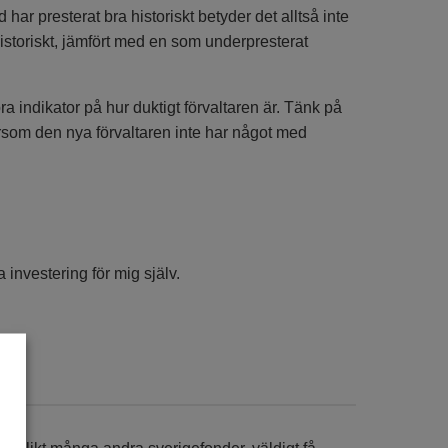
 har presterat bra historiskt betyder det alltså inte
historiskt, jämfört med en som underpresterat
a indikator på hur duktigt förvaltaren är. Tänk på
ersom den nya förvaltaren inte har något med
 investering för mig själv.