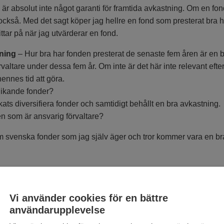
ng är absolut inte något garanti för framtida avkastning. Om en fond
 också. Med det sagt köper jag hellre en fond som presterat bra 
ttar på när jag utvärderar en fond.
tning
– Hur bra har fonden presterat de senaste fem åren är en br
altare under dessa fem år. Om inte är det här inte relevant eft
ennes tid att göra.
 likande fonder?
kats diversifiera fonder och samtidigt behållt en bra avkastning.
nen som är ansvarig förvaltare?
 fem svenska fonder som jag själv äger och tror kommer vara en bra
 själv äger
Vi använder cookies för en bättre
användarupplevelse